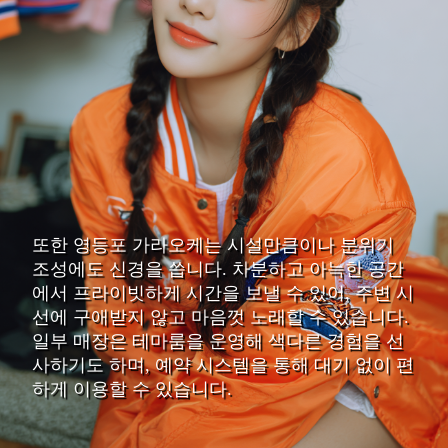
또한 영등포 가라오케는 시설만큼이나 분위기
조성에도 신경을 씁니다. 차분하고 아늑한 공간
에서 프라이빗하게 시간을 보낼 수 있어, 주변 시
선에 구애받지 않고 마음껏 노래할 수 있습니다.
일부 매장은 테마룸을 운영해 색다른 경험을 선
사하기도 하며, 예약 시스템을 통해 대기 없이 편
하게 이용할 수 있습니다.