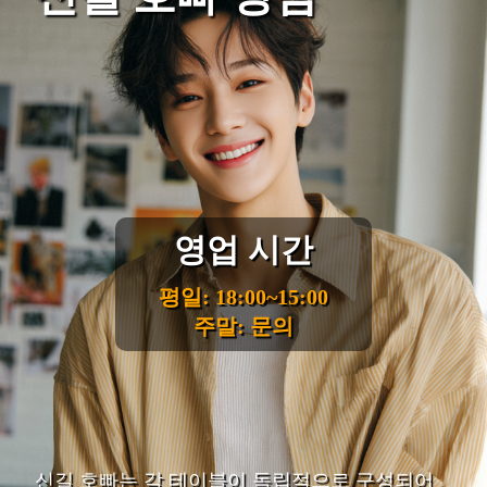
영업 시간
평일: 18:00~15:00
주말: 문의
신길 호빠는 각 테이블이 독립적으로 구성되어