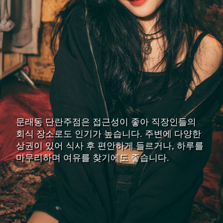
문래동 단란주점은 접근성이 좋아 직장인들의
회식 장소로도 인기가 높습니다. 주변에 다양한
상권이 있어 식사 후 편안하게 들르거나, 하루를
마무리하며 여유를 찾기에도 좋습니다.