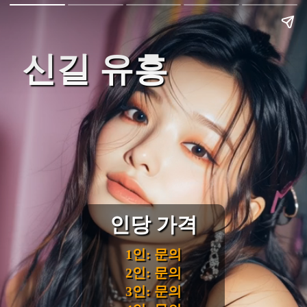
신길 유흥
인당 가격
1인: 문의
2인: 문의
3인: 문의