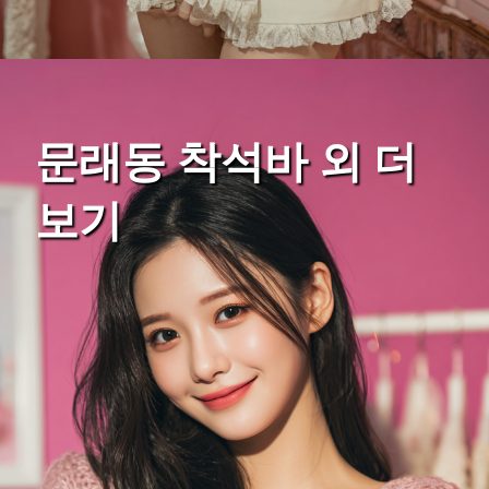
문래동 착석바 외 더
보기