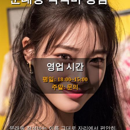
영업 시간
평일: 18:00~15:00
주말: 문의
문래동 착석바는 이름 그대로 자리에서 편안히