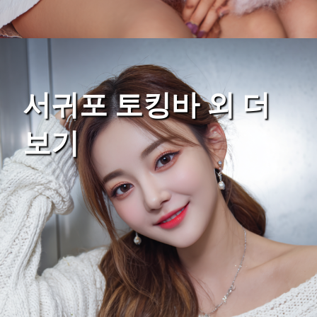
서귀포 토킹바 외 더
보기