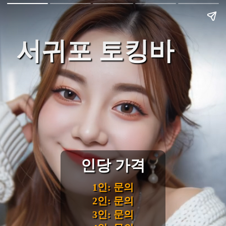
서귀포 토킹바
인당 가격
1인: 문의
2인: 문의
3인: 문의