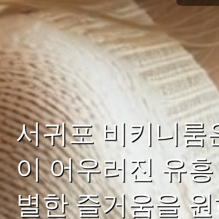
서귀포 비키니룸
이 어우러진 유흥
별한 즐거움을 원