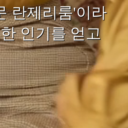
문 란제리룸'이라
한 인기를 얻고