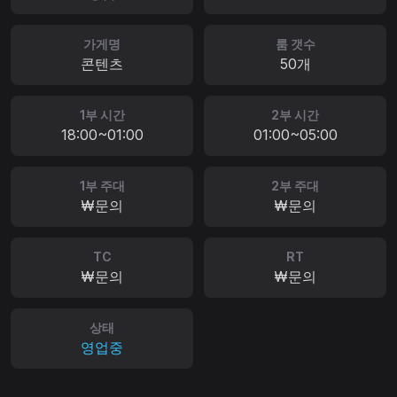
가게명
룸 갯수
콘텐츠
50개
1부 시간
2부 시간
18:00~01:00
01:00~05:00
1부 주대
2부 주대
₩문의
₩문의
TC
RT
₩문의
₩문의
상태
영업중