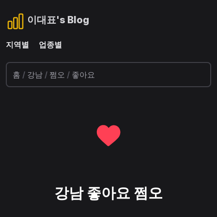
이대표's Blog
지역별
업종별
홈
/
강남
/
쩜오
/
좋아요
강남 좋아요 쩜오