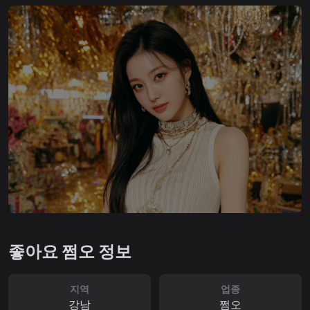
좋아요 쩜오 정보
지역
업종
강남
쩜오