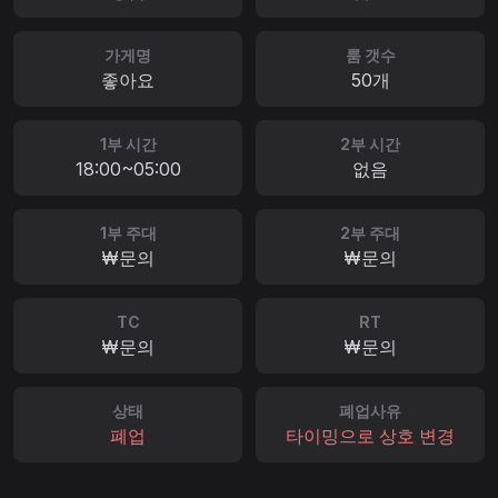
가게명
룸 갯수
좋아요
50개
1부 시간
2부 시간
18:00~05:00
없음
1부 주대
2부 주대
₩문의
₩문의
TC
RT
₩문의
₩문의
상태
폐업사유
폐업
타이밍으로 상호 변경