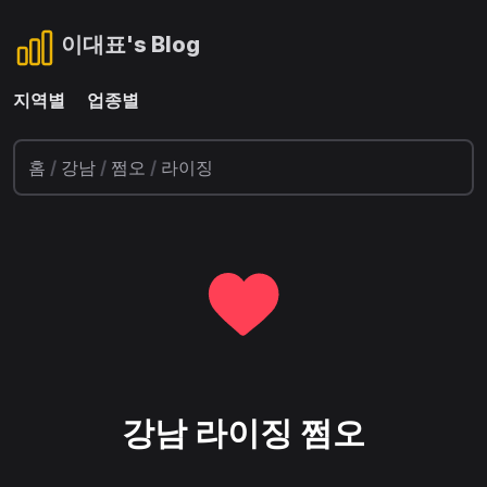
이대표's Blog
지역별
업종별
홈
/
강남
/
쩜오
/
라이징
강남 라이징 쩜오