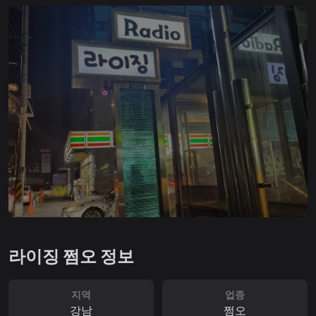
라이징 쩜오 정보
지역
업종
강남
쩜오