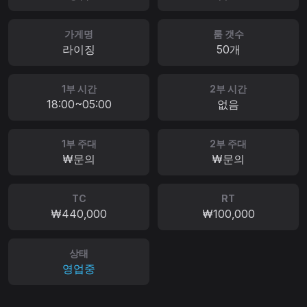
가게명
룸 갯수
라이징
50개
1부 시간
2부 시간
18:00~05:00
없음
1부 주대
2부 주대
₩문의
₩문의
TC
RT
₩440,000
₩100,000
상태
영업중