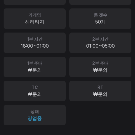
가게명
룸 갯수
헤리티지
50개
1부 시간
2부 시간
18:00~01:00
01:00~05:00
1부 주대
2부 주대
₩문의
₩문의
TC
RT
₩문의
₩문의
상태
영업중