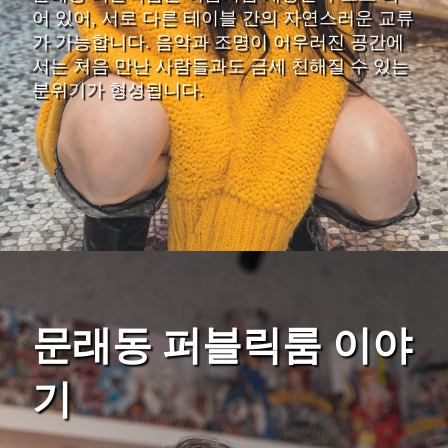
어 있어, 서로 다른 테이블 간의 자연스러운 교류
가 가능합니다. 음악과 조명이 어우러진 공간에
서는 처음 만난 사람들과도 금세 친해질 수 있는
분위기가 형성됩니다.
문래동 퍼블릭룸 이야
기