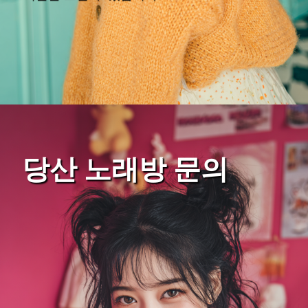
당산 노래방 문의