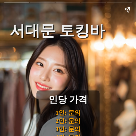
서대문 토킹바
인당 가격
1인: 문의
2인: 문의
3인: 문의