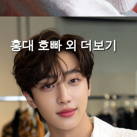
홍대 호빠 외 더보기